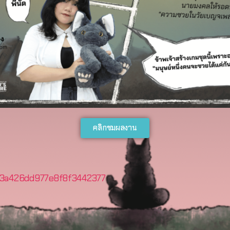
คลิกชมผลงาน
73a426dd977e8f8f3442377