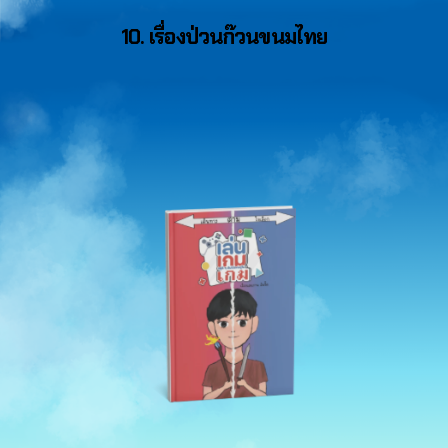
10. เรื่องป่วนก๊วนขนมไทย