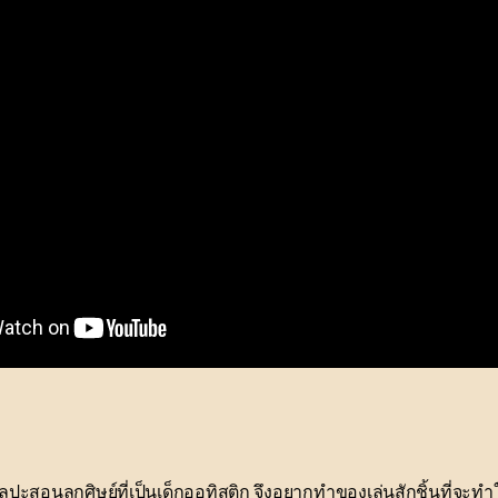
ลปะสอนลูกศิษย์ที่เป็นเด็กออทิสติก จึงอยากทำของเล่นสักชิ้นที่จะทำ