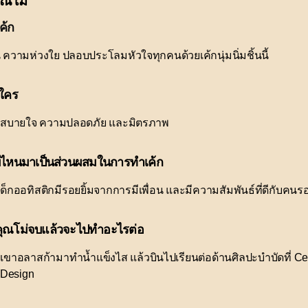
ุณโม่
ค้ก
วามห่วงใย ปลอบประโลมหัวใจทุกคนด้วยเค้กนุ่มนิ่มชิ้นนี้
อใคร
วามสบายใจ ความปลอดภัย และมิตรภาพ
ไหนมาเป็นส่วนผสมในการทำเค้ก
็กออทิสติกมีรอยยิ้มจากการมีเพื่อน และมีความสัมพันธ์ที่ดีกับคนร
านคุณโม่จบแล้วจะไปทำอะไรต่อ
เขาอลาสก้ามาทำน้ำแข็งไส แล้วบินไปเรียนต่อด้านศิลปะบำบัดที่ Cen
d Design