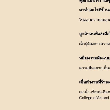
คุยกับเชฟร้านค
มาทำอะไรที่ร้านเ
ไปมอบความอบอุ่น ค
ลูกค้าคนพิเศษคื
เด็กผู้ต้องการค
หยิบความฝันแบบ
ความฝันอยากเห็นเด
เมื่อทำงานที่ร้
เอาน้ำแข็งบนเทือก
College of Art an