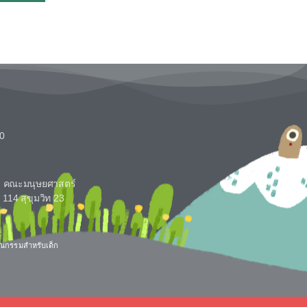
10
รี คณะมนุษยศาสตร์
114 สุขุมวิท 23
รณกรรมสำหรับเด็ก