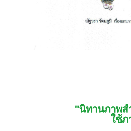
"นิทานภาพสำห
ใช้ภ