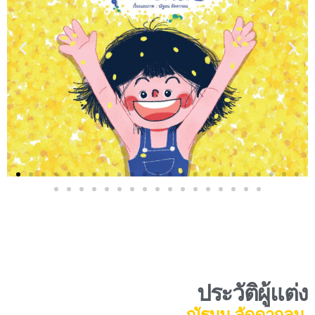
ประวัติผู้แต่ง
ณัฐมน ลัดดากลม