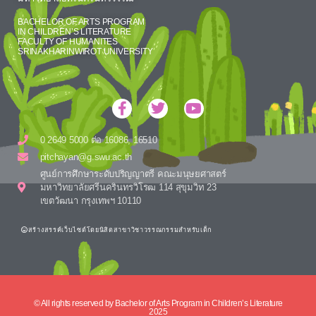
BACHELOR OF ARTS PROGRAM
IN CHILDREN’S LITERATURE
FACULTY OF HUMANITES
SRINAKHARINWIROT UNIVERSITY
0 2649 5000 ต่อ 16086, 16510
pitchayan@g.swu.ac.th
ศูนย์การศึกษาระดับปริญญาตรี คณะมนุษยศาสตร์
มหาวิทยาลัยศรีนครินทรวิโรฒ 114 สุขุมวิท 23
เขตวัฒนา กรุงเทพฯ 10110
สร้างสรรค์เว็บไซต์โดยนิสิตสาขาวิชาวรรณกรรมสำหรับเด็ก
© All rights reserved by Bachelor of Arts Program in Children’s Literature
2025