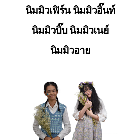
นิมมิวเฟิร์น นิมมิวอิ๊นท์
นิมมิวบิ๊บ นิมมิวเนย์
นิมมิวอาย