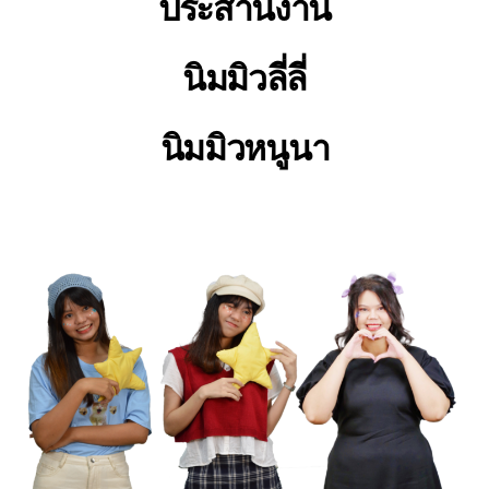
ประสานงาน
นิมมิวลี่ลี่
นิมมิวหนูนา