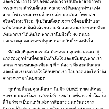
และความเอาใจใส่ของของคณาจารย์ประจำสาขาวิชา
วรรณกรรมสำรับเด็กและคณาจารย์พิเศษทุกท่าน แห่ง
สาขาวิชาวรรณกรรมสำหรับเด็ก มศว/มหาวิทยาลัย
ศรีนครินทรวิโรฒ ผู้เปรียบดั่งคุณจระเข้ที่คอยชี้นำและ
พร่ำสอนเหล่านิมมิวด้วยความรักและความปรารถนาที่จะ
เห็นพวกเราได้เติบโต พวกเรานิมมิวทั้ง 46 ตนขอ
ขอบพระคุณคณาจารย์ทุกท่านจากก้นบึ้งของหัวใจ
ที่สำคัญที่สุดพวกเรานิมมิวขอขอบคุณพ่อ คุณแม่ ผู้
ปกครองทุกท่านที่คอยเป็นกำลังใจและสนับสนุนพวกเรา
เสมอมา ขอขอบคุณเพื่อน ๆ พี่ ๆ น้อง ๆ ที่คอยสนับสนุน
และเป็นแรงบันดาลใจให้กับพวกเรา โอบกอดและให้กำลัง
จะพวกเรามาโดยตลอด
สุดท้ายนี้ขอบคุณเพื่อน ๆ นิมมิว CL#25 ทุกตนที่คอย
ช่วยร่ายมนตร์ในการสรรค์สร้างเทศกาลที่น่าจดจำในครั้ง
นี้ ไม่ว่าจะเป็นมนตร์แห่งการสื่อสาร มนตร์แห่งการ
รังสรรค์ศิลปะ ภาพถ่ายและสิ่งของ มนตร์แห่งการเล่นแร่