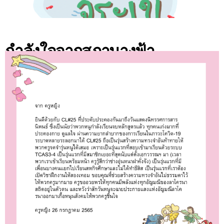
กำลังใจจากสภานางฟ้า