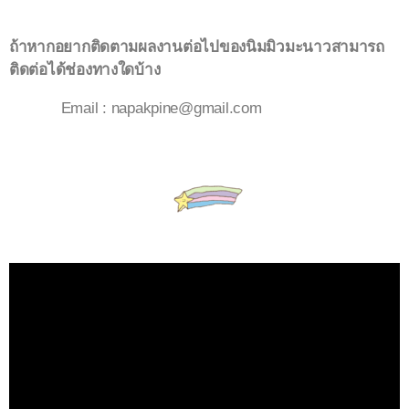
ถ้าหากอยากติดตามผลงานต่อไปของนิมมิวมะนาวสามารถ
ติดต่อได้ช่องทางใดบ้าง
Email : napakpine@gmail.com