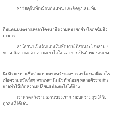
หาวัสดุอื่นที่เหมือนกันแทน และคิดลูกเล่นเพิ่ม
ดินแดนมนตราเเห่งลาโครนามีความหมายอย่างไรต่อนิมมิว
มะนาว
ลาโครนาเป็นดินแดนที่มหัศจรรย์ที่สอนอะไรหลาย ๆ
อย่าง ทั้งความกล้า ความเอาใจใส่ และการเป็นตัวของตนเอง
นิมมิวมะนาวเชื่อว่าความคาดหวังของชาวลาโครนาคืออะไร
เมื่อความหวังเล็กๆ จากเหล่านิมมิวตัวน้อยๆ หลายตัวรวมกัน
อาจทำให้เกิดความเปลี่ยนแปลงอะไรได้บ้าง
เราคาดหวังว่าผลงานของเราจะมอบความสุขให้กับ
ทุกคนที่ได้เล่น