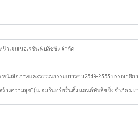
ทนิวเจนเนอเรชัน พับลิชชิง จำกัด
”
ร หนังสือภาพและวรรณกรรมเยาวชน
2549-2555
บรรณาธิการ
้ สร้างความสุข”
(
บ
.
อมรินทร์พริ้นติ้ง
แอนด์พับลิชชิ่ง จำกัด ม