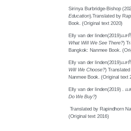
Sirinya
Burbridge-Bishop
(202
Education
).Translated by
Rap
Book. (Original text 2020)
Elly van der linden(2019)
แลร์
What Will We See There?
)
Tr
Bangkok: Nanmee Book. (Orig
Elly van der linden(2019)
แลร์
Will We Choose?
)
Translated
Nanmee Book. (Original text 
Elly van der linden(2019) .
แลร
Do We Buy?)
Translated by Rapindhorn N
(Original text 2016)