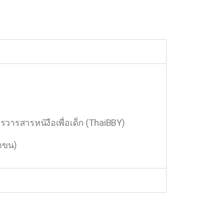
วารสารหนังือเพื่อเด็ก
(ThaiBBY)
หาขน
)