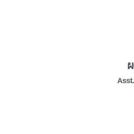
ผ
Asst