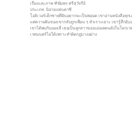
เรื่องและภาพ ฑิฆัมพร ศรีสุวัจรีย์
ประเภท: นิยายแฟนตาซี
โอลิเวอร์เด็กชายที่ฝันอยากจะเป็นพ่อมด เขาอ่านหนังสือทุกเล
แต่ความฝันของเขากลับถูกเพื่อน ๆ หัวเราะเยาะ เขารู้สึกอับ
เขาได้พบกับมอลลี่ เธอเป็นลูกสาวของแม่มดคนดังในโลกเว
เวทมนตร์ไม่ได้เพราะทำผิดกฎบางอย่าง