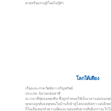
ตายหรือนรกภูมิโดยไม่รู้ตัว
โลกใต้เตียง
เรื่องและภาพ กิตติยา เจริญทรัพย์
ประเภท: นิยายแฟนตาซี
ณ เวลาสี่ทุ่มของทุกคืน ซึ่งถูกกำหนดให้เป็นเวลานอนของทุ
ทุกดวงถูกดับลงทุกคนในบ้านก็เข้าสู่โลกแห่งนิทรา แต่เด็กหญิง
ก็ในเมื่อเธอกลัวความมืดและนอนหลับยากเสียยิ่งกว่าอะไรในโ