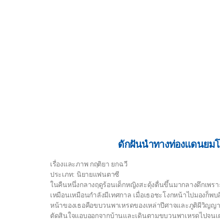
ดักฝันนำทางท่องแดนยม
เรื่องและภาพ กฤติยา ยกฉวี
ประเภท: นิยายแฟนตาซี
ในคืนหนึ่งกลางฤดูร้อนเด็กหญิงสะดุ้งตื่นขึ้นมากลางดึกเพราะ
เหมือนเหมือนกำลังมีเทศกาล เมื่อเธอชะโงกหน้าไปมองก็พบสิ่
หน้าของเธอคือขบวนพาเหรดของเหล่าปีศาจและภูติผีวิญญ
ตัดสินใจแอบออกจากบ้านและเดินตามขบวนพาเหรดไปจนเผล