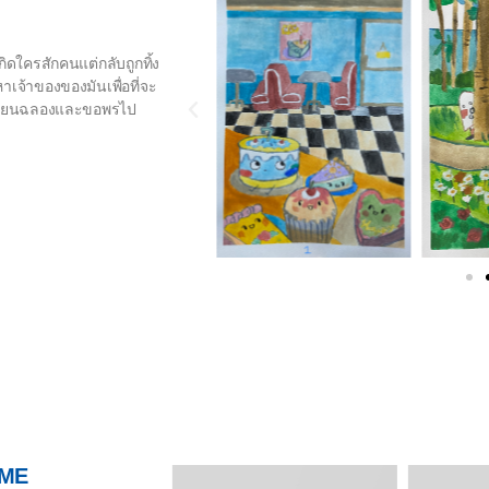
เกิดใครสักคนแต่กลับถูกทิ้ง
าเจ้าของของมันเพื่อที่จะ
ป่าเทียนฉลองและขอพรไป
 ME