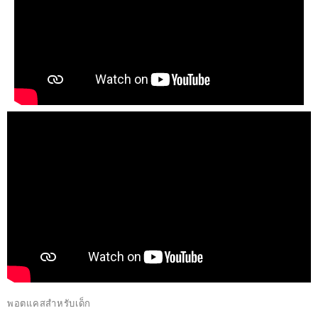
พอตแคสสำหรับเด็ก