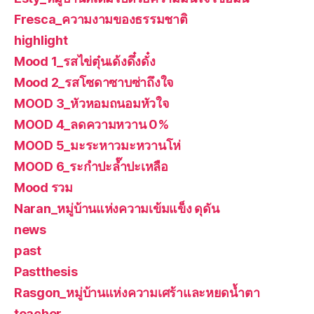
Fresca_ความงามของธรรมชาติ
highlight
Mood 1_รสไข่ตุ๋นเด้งดึ๋งดั๋ง
Mood 2_รสโซดาซาบซ่าถึงใจ
MOOD 3_หัวหอมถนอมหัวใจ
MOOD 4_ลดความหวาน 0%
MOOD 5_มะระหาวมะหวานโห่
MOOD 6_ระกำปะล๊ำปะเหลือ
Mood รวม
Naran_หมู่บ้านแห่งความเข้มแข็ง ดุดัน
news
past
Pastthesis
Rasgon_หมู่บ้านแห่งความเศร้าและหยดน้ำตา
teacher