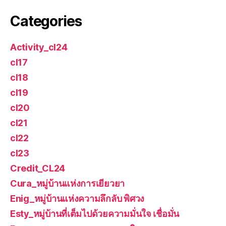
Categories
Activity_cl24
cl17
cl18
cl19
cl20
cl21
cl22
cl23
Credit_CL24
Cura_หมู่บ้านแห่งการเยียวยา
Enig_หมู่บ้านแห่งความลึกลับ พิศวง
Esty_หมู่บ้านที่เต็มไปด้วยความมั่นใจ เชื่อมั่น