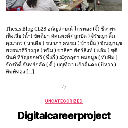
Thesis Blog CL28 อนัญลักษณ์ ไกรทอง (จี้) ชีวาพร
เพ็งเลีย (น้ำ) ขัตติยา ทัศนพงศ์ ( ลูกปัด ) จิรัชญา ลิ้ม
คุณากร ( นาเดีย ) ชนาภา คนชม ( ข้าวปั้น ) ชัณญานุช
พรธนาศิริวรกุล ( พรีม ) ชาลิสา พัตร์สิงห์ ( แอ้ม ) ชุติ
นันท์ หิรัญเอกทวี ( พิ้งกี้ ) ณัฐกฤตา หมอมูล ( ทับทิม )
จักรกิติ์ จันทร์กลัด ( ดี้ ) บุญทิตา แก้วถิ่นดง ( ยิหวา )
พิมพ์ทอง […]
UNCATEGORIZED
Digitalcareerproject