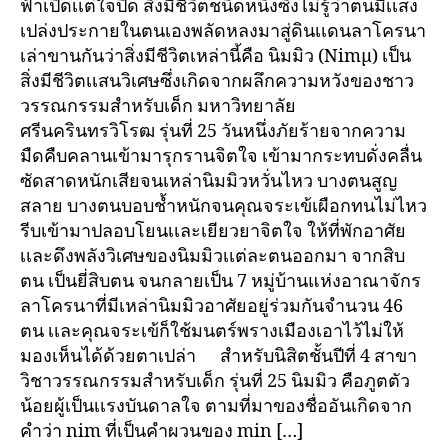
ฟ้าเปิดเเต่ใจปิด สิ่งมีชีวิตชนิดหนึ่งซึ่งไม่รู้ว่าตนมีเเสง
เปล่งประกายในตนเองพลัดหลงมาสู่ดินเเดนลาโครนา
เล่าขานกันว่าสิ่งมีชีวิตเหล่านี้คือ นิมมิว (Nimμ) เป็น
สิ่งมีชีวิตเเสนวิเศษซึ่งเกิดจากผลึกความหวังของชาว
วรรณกรรมสำหรับเด็ก มหาวิทยาลัย
ศรีนครินทรวิโรฒ รุ่นที่ 25 วันหนึ่งภัยร้ายจากความ
มืดคืบคลานเข้ามารุกรานจิตใจ เข้ามากระทบดั่งคลื่น
ซัดสาดหนักเสียจนเหล่านิมมิวหวั่นไหว บางตนสูญ
สลาย บางตนบอบช้ำหนักจนคุณจระเข้เผือกทนไม่ไหว
รีบเข้ามาปลอบโยนเเละเยียวยาจิตใจ ให้ที่พักอาศัย
เเละดึงพลังวิเศษของนิมมิวเเต่ละตนออกมา จากสิบ
ตน เป็นยี่สิบตน จนกลายเป็น 7 หมู่บ้านแห่งอาณาจักร
ลาโครนาที่มีเหล่านิมมิวอาศัยอยู่ร่วมกันจำนวน 46
ตน เเละคุณจระเข้ก็ใช้มนตร์พรางเมืองเอาไว้ไม่ให้
มองเห็นได้ด้วยตาเปล่า สำหรับนิสิตชั้นปีที่ 4 สาขา
วิชาวรรณกรรมสำหรับเด็ก รุ่นที่ 25 นิมมิว คือภูตตัว
น้อยผู้เป็นเเรงบันดาลใจ ตามที่มาของชื่ออันเกิดจาก
คำว่า nim ที่เป็นคำผวนของ min […]