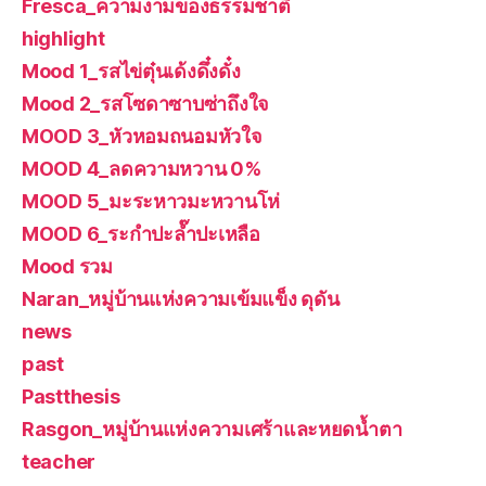
Fresca_ความงามของธรรมชาติ
highlight
Mood 1_รสไข่ตุ๋นเด้งดึ๋งดั๋ง
Mood 2_รสโซดาซาบซ่าถึงใจ
MOOD 3_หัวหอมถนอมหัวใจ
MOOD 4_ลดความหวาน 0%
MOOD 5_มะระหาวมะหวานโห่
MOOD 6_ระกำปะล๊ำปะเหลือ
Mood รวม
Naran_หมู่บ้านแห่งความเข้มแข็ง ดุดัน
news
past
Pastthesis
Rasgon_หมู่บ้านแห่งความเศร้าและหยดน้ำตา
teacher