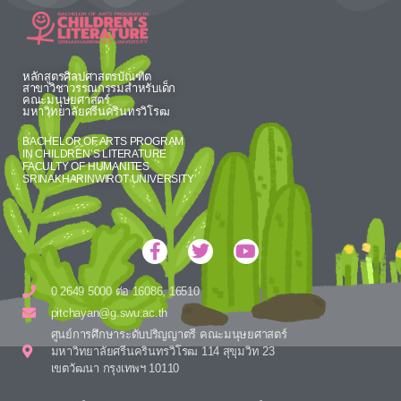
หลักสูตรศิลปศาสตรบัณฑิต
สาขาวิชาวรรณกรรมสำหรับเด็ก
คณะมนุษยศาสตร์
มหาวิทยาลัยศรีนครินทรวิโรฒ
BACHELOR OF ARTS PROGRAM
IN CHILDREN’S LITERATURE
FACULTY OF HUMANITES
SRINAKHARINWIROT UNIVERSITY
0 2649 5000 ต่อ 16086, 16510
pitchayan@g.swu.ac.th
ศูนย์การศึกษาระดับปริญญาตรี คณะมนุษยศาสตร์
มหาวิทยาลัยศรีนครินทรวิโรฒ 114 สุขุมวิท 23
เขตวัฒนา กรุงเทพฯ 10110