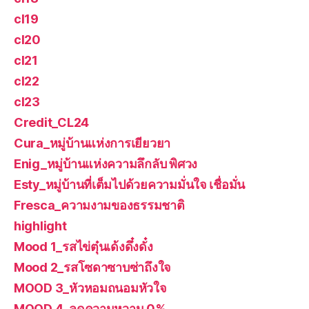
cl19
cl20
cl21
cl22
cl23
Credit_CL24
Cura_หมู่บ้านแห่งการเยียวยา
Enig_หมู่บ้านแห่งความลึกลับ พิศวง
Esty_หมู่บ้านที่เต็มไปด้วยความมั่นใจ เชื่อมั่น
Fresca_ความงามของธรรมชาติ
highlight
Mood 1_รสไข่ตุ๋นเด้งดึ๋งดั๋ง
Mood 2_รสโซดาซาบซ่าถึงใจ
MOOD 3_หัวหอมถนอมหัวใจ
MOOD 4_ลดความหวาน 0%