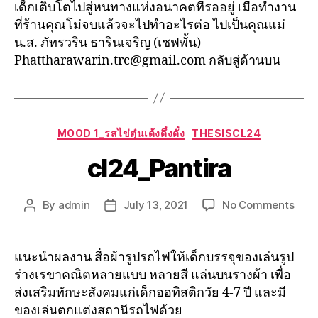
เด็กเติบโตไปสู่หนทางแห่งอนาคตที่รออยู่ เมื่อทำงาน
ที่ร้านคุณโม่จบแล้วจะไปทำอะไรต่อ ไปเป็นคุณแม่
น.ส. ภัทรวริน ธารินเจริญ (เชฟพั้น)
Phattharawarin.trc@gmail.com กลับสู่ด้านบน
MOOD 1_รสไข่ตุ๋นเด้งดึ๋งดั๋ง
THESISCL24
cl24_Pantira
By
admin
July 13, 2021
No Comments
แนะนำผลงาน สื่อผ้ารูปรถไฟให้เด็กบรรจุของเล่นรูป
ร่างเรขาคณิตหลายแบบ หลายสี แล่นบนรางผ้า เพื่อ
ส่งเสริมทักษะสังคมแก่เด็กออทิสติกวัย 4-7 ปี และมี
ของเล่นตกแต่งสถานีรถไฟด้วย