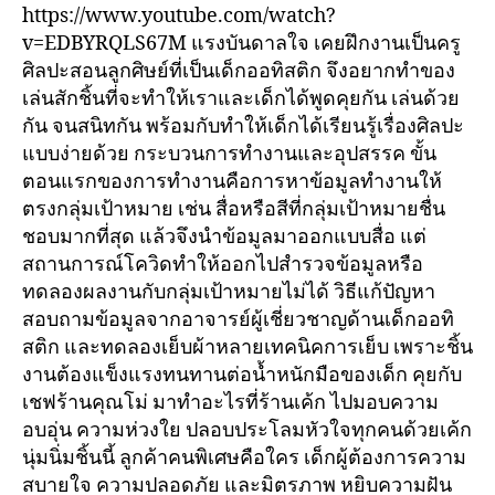
https://www.youtube.com/watch?
v=EDBYRQLS67M แรงบันดาลใจ เคยฝึกงานเป็นครู
ศิลปะสอนลูกศิษย์ที่เป็นเด็กออทิสติก จึงอยากทำของ
เล่นสักชิ้นที่จะทำให้เราและเด็กได้พูดคุยกัน เล่นด้วย
กัน จนสนิทกัน พร้อมกับทำให้เด็กได้เรียนรู้เรื่องศิลปะ
แบบง่ายด้วย กระบวนการทำงานและอุปสรรค ขั้น
ตอนแรกของการทำงานคือการหาข้อมูลทำงานให้
ตรงกลุ่มเป้าหมาย เช่น สื่อหรือสีที่กลุ่มเป้าหมายชื่น
ชอบมากที่สุด แล้วจึงนำข้อมูลมาออกแบบสื่อ แต่
สถานการณ์โควิดทำให้ออกไปสำรวจข้อมูลหรือ
ทดลองผลงานกับกลุ่มเป้าหมายไม่ได้ วิธีแก้ปัญหา
สอบถามข้อมูลจากอาจารย์ผู้เชี่ยวชาญด้านเด็กออทิ
สติก และทดลองเย็บผ้าหลายเทคนิคการเย็บ เพราะชิ้น
งานต้องแข็งแรงทนทานต่อน้ำหนักมือของเด็ก คุยกับ
เชฟร้านคุณโม่ มาทำอะไรที่ร้านเค้ก ไปมอบความ
อบอุ่น ความห่วงใย ปลอบประโลมหัวใจทุกคนด้วยเค้ก
นุ่มนิ่มชิ้นนี้ ลูกค้าคนพิเศษคือใคร เด็กผู้ต้องการความ
สบายใจ ความปลอดภัย และมิตรภาพ หยิบความฝัน