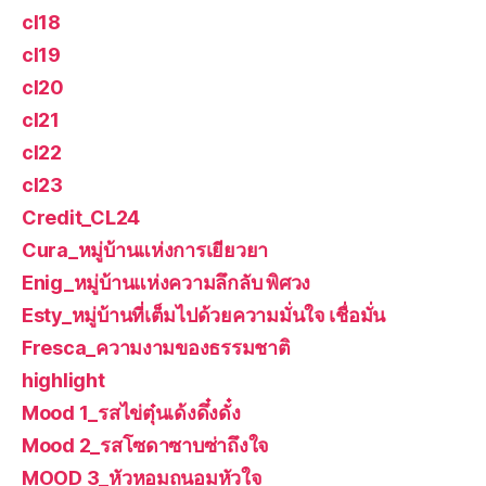
cl18
cl19
cl20
cl21
cl22
cl23
Credit_CL24
Cura_หมู่บ้านแห่งการเยียวยา
Enig_หมู่บ้านแห่งความลึกลับ พิศวง
Esty_หมู่บ้านที่เต็มไปด้วยความมั่นใจ เชื่อมั่น
Fresca_ความงามของธรรมชาติ
highlight
Mood 1_รสไข่ตุ๋นเด้งดึ๋งดั๋ง
Mood 2_รสโซดาซาบซ่าถึงใจ
MOOD 3_หัวหอมถนอมหัวใจ