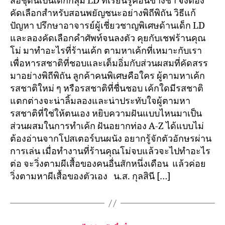
สื่อชุดนี้เป็นเด็กกลุ่ม LD ที่เรียนรู้ค่อนข้างช้า จึงต้อง
คัดเลือกสำหรับสอนพยัญชนะอย่างพิถีพิถัน วิธีแก้
ปัญหา ปรึกษาอาจารย์ผู้เชี่ยวชาญพิเศษด้านเด็ก LD
และลองคัดเลือกคำศัพท์จนลงตัว คุยกับเชฟร้านคุณ
โม่ มาทำอะไรที่ร้านเค้ก ตามหาเค้กที่เหมาะกับเรา
เพื่อหารสชาติที่ชอบและเต็มอิ่มกับส่วนผสมที่คัดสรร
มาอย่างพิถีพิถัน ลูกค้าคนพิเศษคือใคร ผู้ตามหาเค้ก
รสชาติใหม่ ๆ หรือรสชาติที่ชื่นชอบ เค้กใดมีรสชาติ
แตกต่างจะน่าลิ้มลองและน่าประทับใจผู้ตามหา
รสชาติที่ใช่ให้ตนเอง หยิบความฝันแบบไหนมาเป็น
ส่วนผสมในการทำเค้ก ฝันอยากท่อง A-Z ได้แบบไม่
ต้องอ่านจากโปสเตอร์บนผนัง อยากรู้จักตัวอักษรผ่าน
การเล่น เมื่อทำงานที่ร้านคุณโม่จบแล้วจะไปทำอะไร
ต่อ จะวิ่งตามผีเสื้อของคนอื่นสักหนึ่งเดือน แล้วค่อย
วิ่งตามหาผีเสื้อของตัวเอง น.ส. กุลสินี […]