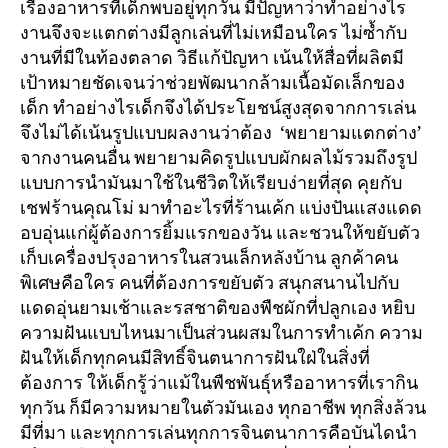
เรื่องอาหารที่เด็กพบอยู่ทุกวัน มีปัญหาว่าทำอย่างไร
งานจึงจะแตกต่างมีลูกเล่นที่ไม่เหมือนใคร ไม่ซ้ำกับ
งานที่มีในท้องตลาด วิธีแก้ปัญหา เน้นให้สื่อที่ผลิตมี
เป้าหมายชัดเจนว่าช่วยพัฒนากล้ามเนื้อมัดเล็กของ
เด็ก ทำอย่างไรเด็กจึงได้ประโยชน์สูงสุดจากการเล่น
จึงไม่ได้เน้นรูปแบบผลงานว่าต้อง ‘พยายามแตกต่าง’
จากงานคนอื่น พยายามคิดรูปแบบผักผลไม้รวมถึงรูป
แบบการนำมันมาใช้ในชีวิตให้เรียบง่ายที่สุด คุยกับ
เชฟร้านคุณโม่ มาทำอะไรที่ร้านเค้ก แบ่งปันแสงแดด
อบอุ่นแก่ผู้ต้องการยิ้มแรกของวัน และชวนให้ขยับตัว
เก็บเครื่องปรุงอาหารในสวนเล็กหลังบ้าน ลูกค้าคน
พิเศษคือใคร คนที่ต้องการขยับตัว สนุกสนานไปกับ
แดดอุ่นยามเช้าและรสชาติของพืชผักที่ปลูกเอง หยิบ
ความฝันแบบไหนมาเป็นส่วนผสมในการทำเค้ก ความ
ฝันให้เด็กทุกคนมีสิทธิ์จินตนาการฝันใฝ่ในสิ่งที่
ต้องการ ให้เด็กรู้ว่าแม้ในพืชพันธ์ุหรืออาหารที่เรากิน
ทุกวัน ก็มีความหมายในตัวมันเอง ทุกอาชีพ ทุกสิ่งล้วน
มีที่มา และทุกการเล่นทุกการจินตนาการคือบันไดนำ