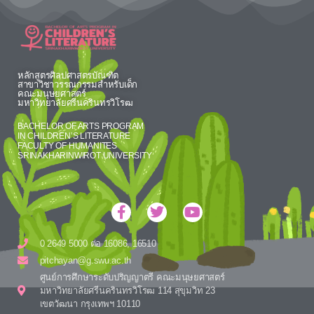
หลักสูตรศิลปศาสตรบัณฑิต
สาขาวิชาวรรณกรรมสำหรับเด็ก
คณะมนุษยศาสตร์
มหาวิทยาลัยศรีนครินทรวิโรฒ
BACHELOR OF ARTS PROGRAM
IN CHILDREN’S LITERATURE
FACULTY OF HUMANITES
SRINAKHARINWIROT UNIVERSITY
0 2649 5000 ต่อ 16086, 16510
pitchayan@g.swu.ac.th
ศูนย์การศึกษาระดับปริญญาตรี คณะมนุษยศาสตร์
มหาวิทยาลัยศรีนครินทรวิโรฒ 114 สุขุมวิท 23
เขตวัฒนา กรุงเทพฯ 10110