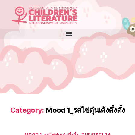
Category:
Mood 1_รสไข่ตุ๋นเด้งดึ๋งดั๋ง
MOOD 1_รสไข่ตุ๋นเด้งดึ๋งดั๋ง
THESISCL24