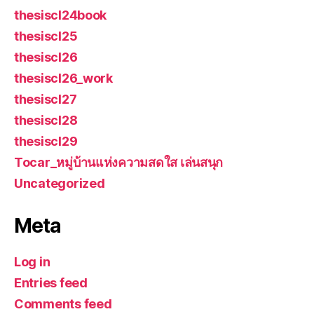
thesiscl24book
thesiscl25
thesiscl26
thesiscl26_work
thesiscl27
thesiscl28
thesiscl29
Tocar_หมู่บ้านแห่งความสดใส เล่นสนุก
Uncategorized
Meta
Log in
Entries feed
Comments feed