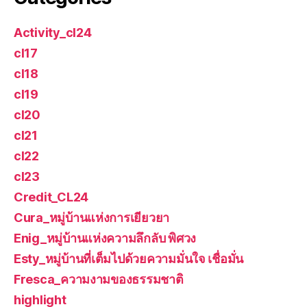
Activity_cl24
cl17
cl18
cl19
cl20
cl21
cl22
cl23
Credit_CL24
Cura_หมู่บ้านแห่งการเยียวยา
Enig_หมู่บ้านแห่งความลึกลับ พิศวง
Esty_หมู่บ้านที่เต็มไปด้วยความมั่นใจ เชื่อมั่น
Fresca_ความงามของธรรมชาติ
highlight