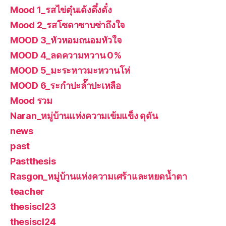
Mood 1_รสไข่ตุ๋นเด้งดึ๋งดั๋ง
Mood 2_รสโซดาซาบซ่าถึงใจ
MOOD 3_หัวหอมถนอมหัวใจ
MOOD 4_ลดความหวาน 0%
MOOD 5_มะระหาวมะหวานโห่
MOOD 6_ระกำปะล๊ำปะเหลือ
Mood รวม
Naran_หมู่บ้านแห่งความเข้มแข็ง ดุดัน
news
past
Pastthesis
Rasgon_หมู่บ้านแห่งความเศร้าและหยดน้ำตา
teacher
thesiscl23
thesiscl24